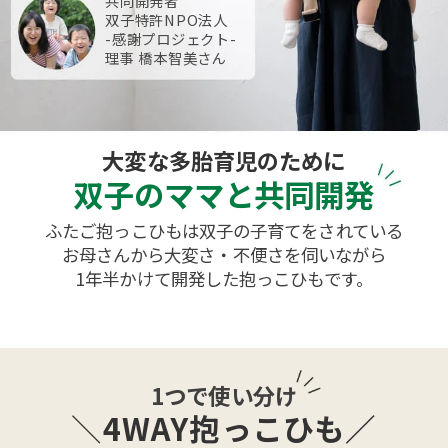
共同開発者
双子特許NPO法人
-感謝プロジェクト-
理事 橋本智美さん
大変な多胎育児のために
双子のママと共同開発
ふたご抱っこひもは双子の子育てをされている
お母さんから大変さ・不便さを伺いながら
1年半かけて開発した抱っこひもです。
1つで使い分け
4WAY抱っこひも