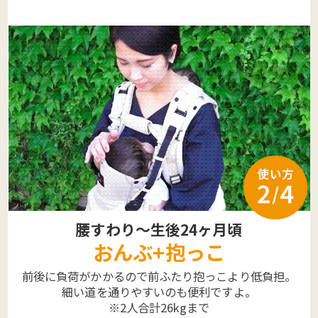
腰すわり～生後24ヶ月頃
おんぶ+抱っこ
前後に負荷がかかるので前ふたり抱っこより低負担。
細い道を通りやすいのも便利ですよ。
※2人合計26kgまで